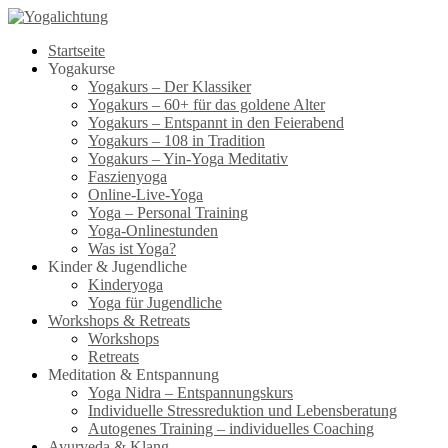
Startseite
Yogakurse
Yogakurs – Der Klassiker
Yogakurs – 60+ für das goldene Alter
Yogakurs – Entspannt in den Feierabend
Yogakurs – 108 in Tradition
Yogakurs – Yin-Yoga Meditativ
Faszienyoga
Online-Live-Yoga
Yoga – Personal Training
Yoga-Onlinestunden
Was ist Yoga?
Kinder & Jugendliche
Kinderyoga
Yoga für Jugendliche
Workshops & Retreats
Workshops
Retreats
Meditation & Entspannung
Yoga Nidra – Entspannungskurs
Individuelle Stressreduktion und Lebensberatung
Autogenes Training – individuelles Coaching
Ayurveda & Klang