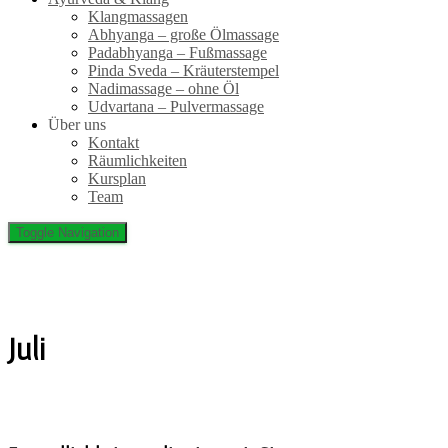
Klangmassagen
Abhyanga – große Ölmassage
Padabhyanga – Fußmassage
Pinda Sveda – Kräuterstempel
Nadimassage – ohne Öl
Udvartana – Pulvermassage
Über uns
Kontakt
Räumlichkeiten
Kursplan
Team
Toggle Navigation
Kalender Juli
Juli